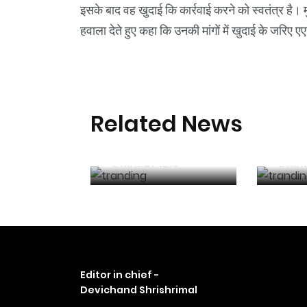
इसके बाद वह खुदाई कि कार्रवाई करने को स्वतंत्र है। मुस
हवाला देते हुए कहा कि उनकी मांगों में खुदाई के जरिए
आठ अगस्त को
देश में
Related News
प्रयागराज में रहूंगा,
क्षेत्र
प्रशासन का हरसंभव
लिए 2
रोकने का प्रयास : राहुल
रुपए 
समवेत शिखर नेटवर्क
समवेत श
मंजूर
Editor in chief -
Devichand Shrishrimal