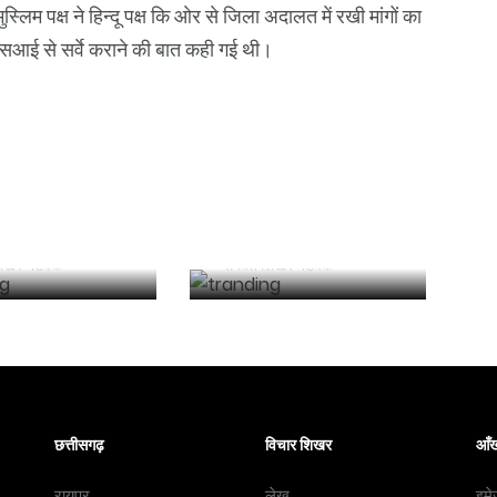
्लिम पक्ष ने हिन्दू पक्ष कि ओर से जिला अदालत में रखी मांगों का
 एएसआई से सर्वे कराने की बात कही गई थी।
 संपीड़ित बायोगैस
हंगामे के कारण लोकसभा
 को बढावा देने के
की कार्यवाही दिन भर के
3,731 करोड़
लिए स्थगित
की गोबरधन योजना
िखर नेटवर्क
समवेत शिखर नेटवर्क
छत्तीसगढ़
विचार शिखर
आँख
रायपुर
लेख
इमे