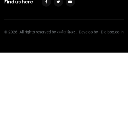
Find us here
© 2026. All rights reserved by समवेत शिखर .
Develop by -
Digibox.co.in