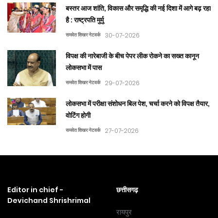
बस्तर आज शांति, विकास और समृद्धि की नई दिशा में आगे बढ़ रहा
है : राष्ट्रपति मुर्मु
समवेत शिखर नेटवर्क
30-07-2026
विपक्ष की नारेबाजी के बीच पेपर लीक रोकने का सख्त कानून
लोकसभा में पास
समवेत शिखर नेटवर्क
29-07-2026
लोकसभा में परीक्षा संशोधन बिल पेश, चर्चा करने को विपक्ष तैयार,
वोटिंग होगी
समवेत शिखर नेटवर्क
27-07-2026
Editor in chief -
छत्तीसगढ़
Devichand Shrishrimal
रायपुर