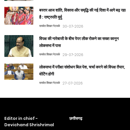
बस्तर आज शांति, विकास और समृद्धि की नई दिशा में आगे बढ़ रहा
है : राष्ट्रपति मुर्मु
समवेत शिखर नेटवर्क
30-07-2026
विपक्ष की नारेबाजी के बीच पेपर लीक रोकने का सख्त कानून
लोकसभा में पास
समवेत शिखर नेटवर्क
29-07-2026
लोकसभा में परीक्षा संशोधन बिल पेश, चर्चा करने को विपक्ष तैयार,
वोटिंग होगी
समवेत शिखर नेटवर्क
27-07-2026
Editor in chief -
छत्तीसगढ़
Devichand Shrishrimal