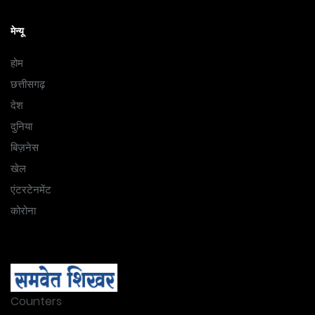
मेन्यू
होम
छत्तीसगढ़
देश
दुनिया
बिज़नेस
खेल
एंटरटेनमेंट
कोरोना
Counters