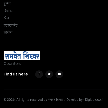
दुनिया
बिज़नेस
खेल
एंटरटेनमेंट
कोरोना
Counters
Find us here
© 2026. All rights reserved by समवेत शिखर .
Develop by -
Digibox.co.in