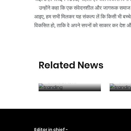
उन्होंने कहा कि एक संवेदनशील और जागरूक समाज ही 
आइए, हम सभी मिलकर यह संकल्प लें कि किसी भी बच्चे क
विकसित हो, ताकि वे अपने सपनों को साकार कर देश और सम
छत्तीसगढ़ की दो खिलाड़ी
हर गांव
Related News
भारतीय महिला जूनियर
हर बाल
हॉकी टीम में, चीन में होने
स्कूलों
वाले एशिया कप में
सीएम 
समवेत शिखर नेटवर्क
समवेत श
दिखाएंगी दम
Editor in chief -