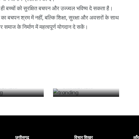
बच्चों को सुरक्षित बचपन और उज्ज्वल भविष्य दे सकता है।
ा बचपन श्रम में नहीं, बल्कि शिक्षा, सुरक्षा और अवसरों के साथ
ाज के निर्माण में महत्वपूर्ण योगदान दे सकें।
 में मुक्तिधाम और
कराधान और अन्य
िका के लिए
विधियां (संशोधन)
 में बनेगा शौचालयः
विधेयक लोक सभा में
साय
बिना चर्चा के पारित
िखर नेटवर्क
समवेत शिखर नेटवर्क
छत्तीसगढ़
विचार शिखर
आँख