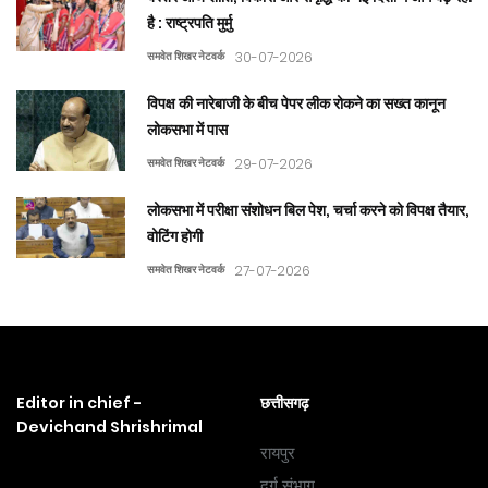
है : राष्ट्रपति मुर्मु
समवेत शिखर नेटवर्क
30-07-2026
विपक्ष की नारेबाजी के बीच पेपर लीक रोकने का सख्त कानून
लोकसभा में पास
समवेत शिखर नेटवर्क
29-07-2026
लोकसभा में परीक्षा संशोधन बिल पेश, चर्चा करने को विपक्ष तैयार,
वोटिंग होगी
समवेत शिखर नेटवर्क
27-07-2026
Editor in chief -
छत्तीसगढ़
Devichand Shrishrimal
रायपुर
दुर्ग संभाग