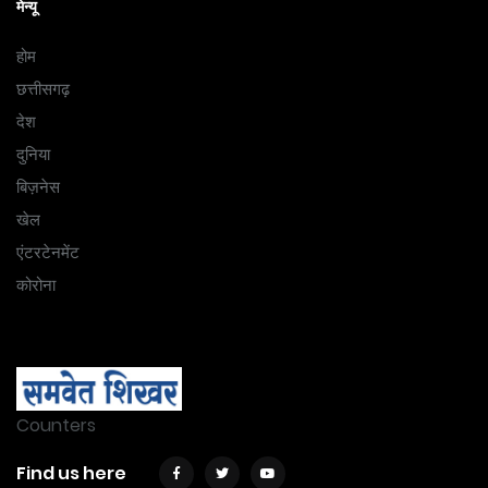
मेन्यू
होम
छत्तीसगढ़
देश
दुनिया
बिज़नेस
खेल
एंटरटेनमेंट
कोरोना
Counters
Find us here