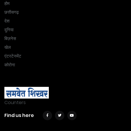
होम
छत्तीसगढ़
देश
दुनिया
बिज़नेस
खेल
एंटरटेनमेंट
कोरोना
Counters
Find us here