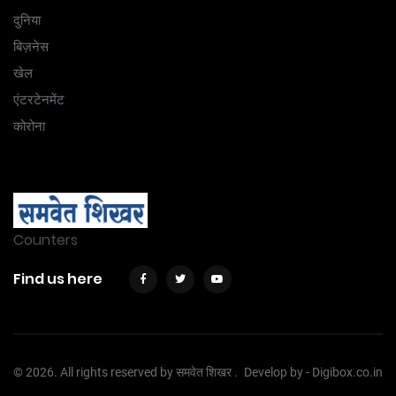
दुनिया
बिज़नेस
खेल
एंटरटेनमेंट
कोरोना
Counters
Find us here
© 2026. All rights reserved by समवेत शिखर .
Develop by -
Digibox.co.in