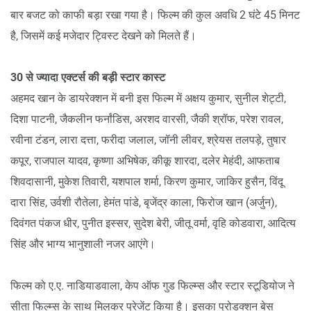
बार बजट को काफी बड़ा रखा गया है। फिल्म की कुल अवधि 2 घंटे 45 मिनट
है, जिसमें कई मजेदार ट्विस्ट देखने को मिलते हैं।
30 से ज्यादा एक्टर्स की बड़ी स्टार कास्ट
अहमद खान के डायरेक्शन में बनी इस फिल्म में अक्षय कुमार, सुनील शेट्टी,
दिशा पाटनी, जैकलीन फर्नांडिस, अरशद वारसी, जैकी श्रॉफ, परेश रावल,
रवीना टंडन, लारा दत्ता, फरीदा जलाल, जॉनी लीवर, श्रेयस तलपड़े, तुषार
कपूर, राजपाल यादव, कृष्णा अभिषेक, कीकू शारदा, दलेर मेहंदी, आफताब
शिवदासानी, मुकेश तिवारी, यशपाल शर्मा, किरण कुमार, जाकिर हुसैन, विंदू
दारा सिंह, उर्वशी रौतेला, हेमंत पांडे, बृजेंद्र काला, फिरोज खान (अर्जुन),
दिवंगत पंकज धीर, पुनीत इस्सर, सुदेश बेरी, जीतू वर्मा, वृहि कोडवारा, आदित्य
सिंह और भाग्य भानुशाली नजर आएंगे।
फिल्म को ए.ए. नाडियाडवाला, केप ऑफ गुड फिल्म्स और स्टार स्टूडियोज ने
सीता फिल्म्स के साथ मिलकर प्रेजेंट किया है। इसका प्रोडक्शन बेस