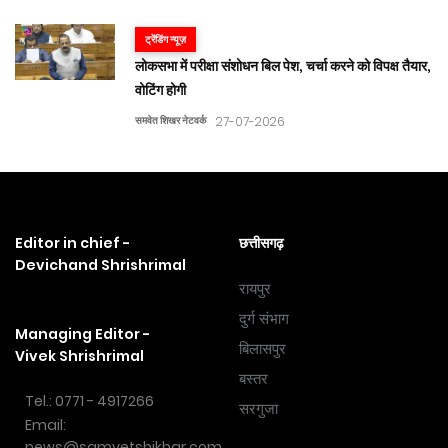
ट्रेंडिंग न्यूज़
लोकसभा में परीक्षा संशोधन बिल पेश, चर्चा करने को विपक्ष तैयार,
वोटिंग होगी
समवेत शिखर नेटवर्क
27-07-2026
Editor in chief -
छत्तीसगढ़
Devichand Shrishrimal
रायपुर
दुर्ग संभाग
Managing Editor -
बिलासपुर
Vivek Shrishrimal
बस्तर
Tel.: 0771 - 4917266
सरगुजा
Email:
news@samvetshikhar.com