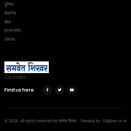
दुनिया
बिज़नेस
खेल
एंटरटेनमेंट
कोरोना
Counters
Find us here
© 2026. All rights reserved by समवेत शिखर .
Develop by -
Digibox.co.in