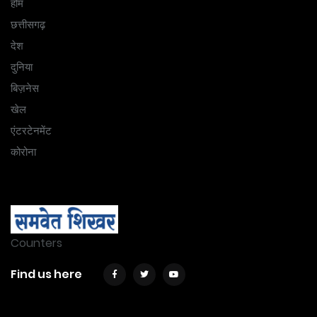
होम
छत्तीसगढ़
देश
दुनिया
बिज़नेस
खेल
एंटरटेनमेंट
कोरोना
Counters
Find us here