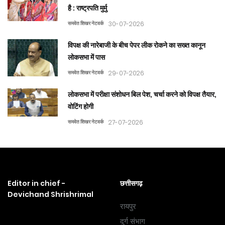
है : राष्ट्रपति मुर्मु
समवेत शिखर नेटवर्क
30-07-2026
विपक्ष की नारेबाजी के बीच पेपर लीक रोकने का सख्त कानून
लोकसभा में पास
समवेत शिखर नेटवर्क
29-07-2026
लोकसभा में परीक्षा संशोधन बिल पेश, चर्चा करने को विपक्ष तैयार,
वोटिंग होगी
समवेत शिखर नेटवर्क
27-07-2026
Editor in chief -
छत्तीसगढ़
Devichand Shrishrimal
रायपुर
दुर्ग संभाग