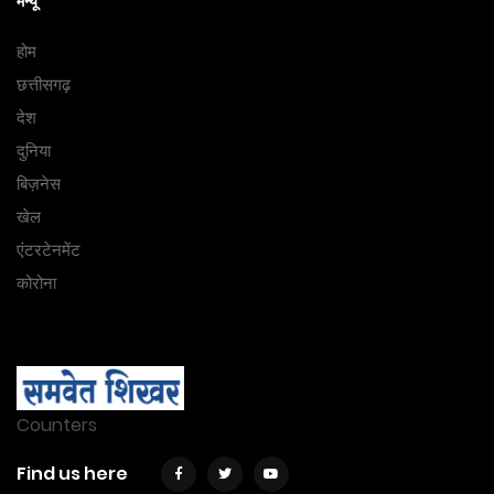
मेन्यू
होम
छत्तीसगढ़
देश
दुनिया
बिज़नेस
खेल
एंटरटेनमेंट
कोरोना
Counters
Find us here