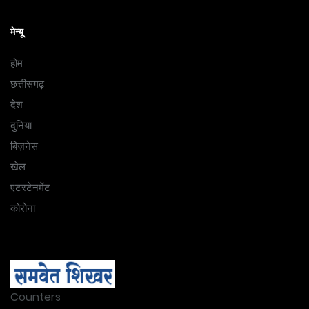
मेन्यू
होम
छत्तीसगढ़
देश
दुनिया
बिज़नेस
खेल
एंटरटेनमेंट
कोरोना
Counters