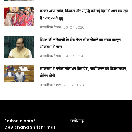
बस्तर आज शांति, विकास और समृद्धि की नई दिशा में आगे बढ़ रहा
है : राष्ट्रपति मुर्मु
समवेत शिखर नेटवर्क
30-07-2026
विपक्ष की नारेबाजी के बीच पेपर लीक रोकने का सख्त कानून
लोकसभा में पास
समवेत शिखर नेटवर्क
29-07-2026
लोकसभा में परीक्षा संशोधन बिल पेश, चर्चा करने को विपक्ष तैयार,
वोटिंग होगी
समवेत शिखर नेटवर्क
27-07-2026
Editor in chief -
छत्तीसगढ़
Devichand Shrishrimal