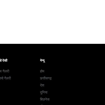
ो देखी
मेन्यू
ज गैलरी
होम
ियो गैलरी
छत्तीसगढ़
देश
दुनिया
बिज़नेस