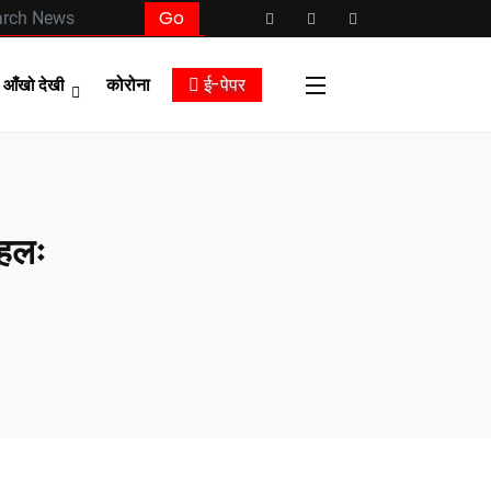
कोरोना
ई-पेपर
आँखो देखी
पहलः