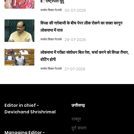
है : राष्ट्रपति मुर्मु
समवेत शिखर नेटवर्क
30-07-2026
विपक्ष की नारेबाजी के बीच पेपर लीक रोकने का सख्त कानून
लोकसभा में पास
समवेत शिखर नेटवर्क
29-07-2026
लोकसभा में परीक्षा संशोधन बिल पेश, चर्चा करने को विपक्ष तैयार,
वोटिंग होगी
समवेत शिखर नेटवर्क
27-07-2026
Editor in chief -
छत्तीसगढ़
Devichand Shrishrimal
रायपुर
दुर्ग संभाग
Managing Editor -