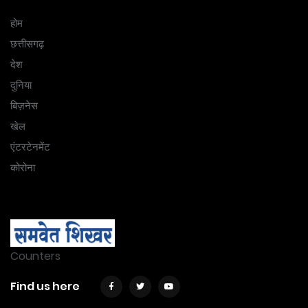
होम
छत्तीसगढ़
देश
दुनिया
बिज़नेस
खेल
एंटरटेनमेंट
कोरोना
Counters
Find us here