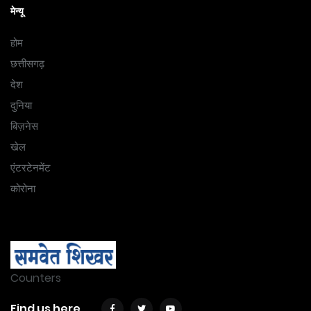
मेन्यू
होम
छत्तीसगढ़
देश
दुनिया
बिज़नेस
खेल
एंटरटेनमेंट
कोरोना
Counters
Find us here