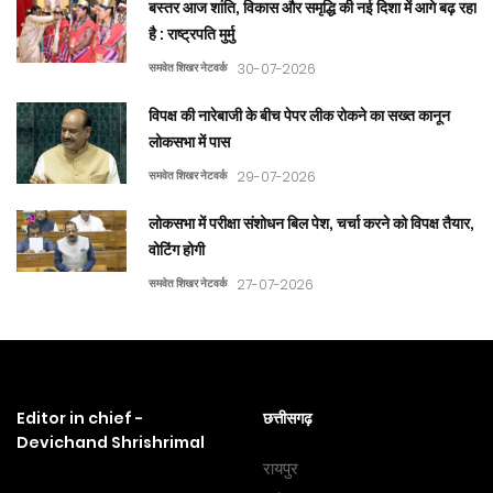
बस्तर आज शांति, विकास और समृद्धि की नई दिशा में आगे बढ़ रहा
है : राष्ट्रपति मुर्मु
समवेत शिखर नेटवर्क
30-07-2026
विपक्ष की नारेबाजी के बीच पेपर लीक रोकने का सख्त कानून
लोकसभा में पास
समवेत शिखर नेटवर्क
29-07-2026
लोकसभा में परीक्षा संशोधन बिल पेश, चर्चा करने को विपक्ष तैयार,
वोटिंग होगी
समवेत शिखर नेटवर्क
27-07-2026
Editor in chief -
छत्तीसगढ़
Devichand Shrishrimal
रायपुर