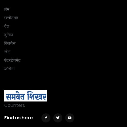
होम
छत्तीसगढ़
देश
दुनिया
बिज़नेस
खेल
एंटरटेनमेंट
कोरोना
Counters
Find us here