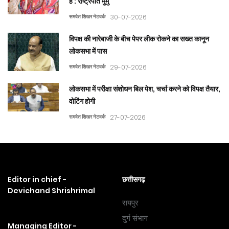
है : राष्ट्रपति मुर्मु
समवेत शिखर नेटवर्क
30-07-2026
विपक्ष की नारेबाजी के बीच पेपर लीक रोकने का सख्त कानून
लोकसभा में पास
समवेत शिखर नेटवर्क
29-07-2026
लोकसभा में परीक्षा संशोधन बिल पेश, चर्चा करने को विपक्ष तैयार,
वोटिंग होगी
समवेत शिखर नेटवर्क
27-07-2026
Editor in chief -
छत्तीसगढ़
Devichand Shrishrimal
रायपुर
दुर्ग संभाग
Managing Editor -