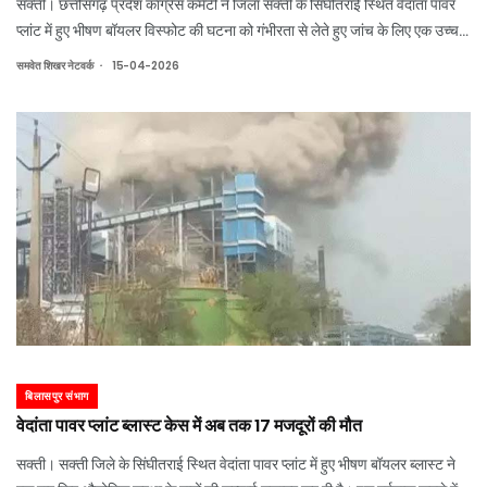
सक्ती। छत्तीसगढ़ प्रदेश कांग्रेस कमेटी ने जिला सक्ती के सिंघीतराई स्थित वेदांता पावर
प्लांट में हुए भीषण बॉयलर विस्फोट की घटना को गंभीरता से लेते हुए जांच के लिए एक उच्च
स्तरीय कमेटी का गठन किया है। जांच कमेटी 16 अप्रैल को सिंघीतराई पहुंचेगी। यहां
.
समवेत शिखर नेटवर्क
15-04-2026
कमेटी क
बिलासपुर संभाग
वेदांता पावर प्लांट ब्लास्ट केस में अब तक 17 मजदूरों की मौत
सक्ती। सक्ती जिले के सिंघीतराई स्थित वेदांता पावर प्लांट में हुए भीषण बॉयलर ब्लास्ट ने