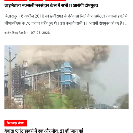
ताड़मेटला नक्सली नरसंहार केस में सभी 11 आरोपी दोषमुक्त
बिलासपुर। 6 अप्रैल 2010 को छत्तीसगढ़ के दंतेवाड़ा जिले के ताड़मेटला नक्सली हमले में
सीआरपीएफ के 76 जवान शहीद हुए थे। इस केस के सभी 11 आरोपी दोषमुक्त हो गए हैं।
छत्तीसगढ़ हाईकोर्ट ने राज्य सरकार की अपील खारिज करते हुए निचली अदालत के बरी
.
समवेत शिखर नेटवर्क
07-05-2026
करने के फैसले को बर
बिलासपुर संभाग
वेदांता प्लांट हादसे में एक और मौत, 21 की जान गई