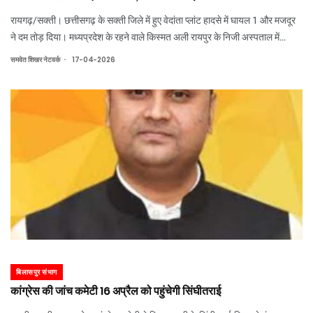
रायगढ़/सक्ती। छत्तीसगढ़ के सक्ती जिले में हुए वेदांता प्लांट हादसे में घायल 1 और मजदूर
ने दम तोड़ दिया। मध्यप्रदेश के रहने वाले किस्मत अली रायपुर के निजी अस्पताल में
एडमिट थे, जिनकी मौत हुई है। अब मृतकों की संख्या बढ़कर 21 हो गई है। हादसे में कुल
.
समवेत शिखर नेटवर्क
17-04-2026
36 लोग झु
बिलासपुर संभाग
कांग्रेस की जांच कमेटी 16 अप्रैल को पहुंचेगी सिंघीतराई