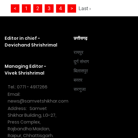
<
1
2
3
4
>
Last ›
Editor in chief -
छत्तीसगढ़
Devichand Shrishrimal
रायपुर
दुर्ग संभाग
Managing Editor -
बिलासपुर
Vivek Shrishrimal
बस्तर
Tel.: 0771 - 4917266
सरगुजा
Email:
news@samvetshikhar.com
Address: Samvet
Shikhar Building, LG-27,
Press Complex,
Rajbandha Maidan,
Raipur, Chhattisgarh.