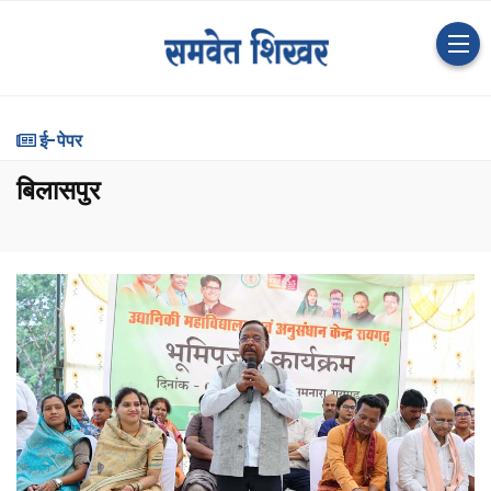
ई-पेपर
बिलासपुर