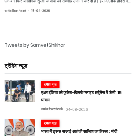
एक बार फिर औद्योगिक सुरक्षा के दावों की सच्चाई उजागर कर दी है। इस दर्दनाक हादसे में
मृतकों की संख्य अब तक 17 पहुंच चुकी है, जबकि दो दर्जन से अधिक श्रमिक अब भी
.
समवेत शिखर नेटवर्क
15-04-2026
अस्पतालों
Tweets by SamvetShikhar
ट्रेंडिंग न्यूज़
ट्रेंडिंग न्यूज़
एअर इंडिया की फुकेट-दिल्ली फ्लाइट टर्बुलेंस में फंसी, 15
घायल
समवेत शिखर नेटवर्क
04-08-2026
ट्रेंडिंग न्यूज़
भारत में ड्रग्स सप्लाई आतंकी साजिश का हिस्सा : मोदी