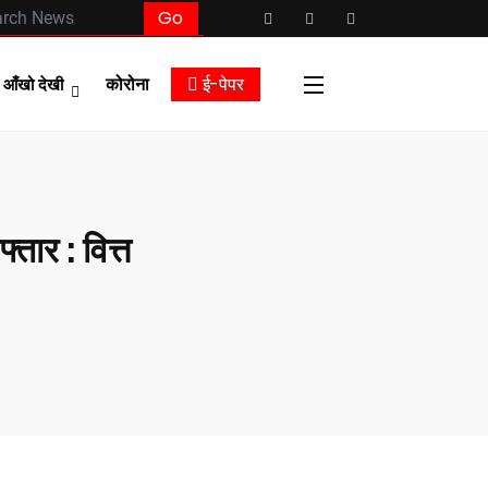
कोरोना
ई-पेपर
आँखो देखी
तार : वित्त