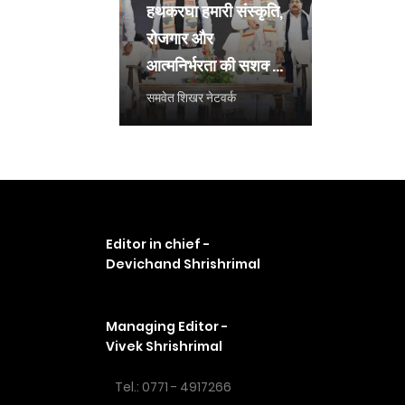
हथकरघा हमारी संस्कृति,
रोजगार और
आत्मनिर्भरता की सशक्त
पहचानः मुख्यमंत्री साय
समवेत शिखर नेटवर्क
Editor in chief -
Devichand Shrishrimal
Managing Editor -
Vivek Shrishrimal
Tel.: 0771 - 4917266