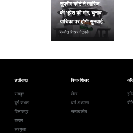
सुप्रीम कोर्ट ने खारिज
की भूपेश की मांग, चुनाव
याचिका पर होगी सुनवाई
समवेत शिखर नेटवर्क
छत्तीसगढ़
विचार शिखर
आँख
रायपुर
लेख
इमे
दुर्ग संभाग
धर्म अध्यात्म
वीड
बिलासपुर
सम्पादकीय
बस्तर
सरगुजा