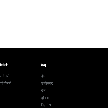
ो देखी
मेन्यू
ज गैलरी
होम
ियो गैलरी
छत्तीसगढ़
देश
दुनिया
बिज़नेस