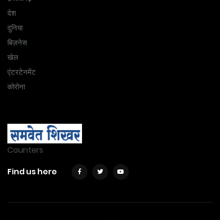
देश
दुनिया
बिज़नेस
खेल
एंटरटेनमेंट
कोरोना
Counters
Find us here