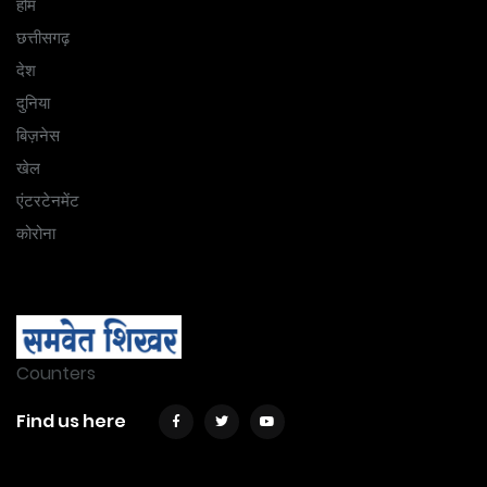
होम
छत्तीसगढ़
देश
दुनिया
बिज़नेस
खेल
एंटरटेनमेंट
कोरोना
Counters
Find us here