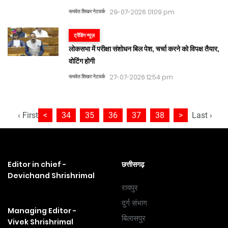
समवेत शिखर नेटवर्क
29-07-2026 01:09 pm
ट्रेंडिंग न्यूज़
लोकसभा में परीक्षा संशोधन बिल पेश, चर्चा करने को विपक्ष तैयार,
वोटिंग होगी
समवेत शिखर नेटवर्क
27-07-2026 12:54 pm
‹ First
<
34
35
36
37
38
>
Last ›
Editor in chief -
छत्तीसगढ़
Devichand Shrishrimal
रायपुर
दुर्ग संभाग
Managing Editor -
बिलासपुर
Vivek Shrishrimal